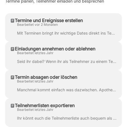
Termine planen, Teilnehmer einladen und besprechen
Termine und Ereignisse erstellen
Bearbeitet vor 2 Monaten
Mit Terminen bringt ihr wichtige Dates direkt ins Team – von der kurzen Absprache bis zum wiederkehrenden Teammeeting. Termine lassen sich genauso ein...
Einladungen annehmen oder ablehnen
Bearbeitet letztes Jahr
Seid ihr dabei? Wenn ihr als Teilnehmer zu einem Termin eingeladen wurdet werdet ihr darüber benachrichtigt. Klickt auf die Benachrichtigung oder ruft...
Termin absagen oder löschen
Bearbeitet letztes Jahr
Manchmal kommt einfach was dazwischen. Apotheken könnten sich T-Shirts mit dieser Aufschrift drucken lassen... Wenn ihr daher einen geplanten Termin a...
Teilnehmerlisten exportieren
Bearbeitet letztes Jahr
Ihr könnt euch die Teilnehmerliste auch bequem als PDF exportieren und ausdrucken. Das ist praktisch, um euch die Teilnahme an besonders wichtigen Ere...