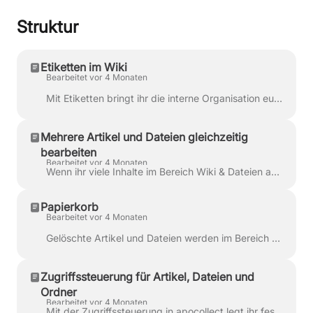
Struktur
Etiketten im Wiki
Bearbeitet vor 4 Monaten
Mit Etiketten bringt ihr die interne Organisation eurer Wiki-Artikel auf ein neues Level. Sie helfen euch dabei, zusammengehörige Inhalte thematisc...
Mehrere Artikel und Dateien gleichzeitig
bearbeiten
Bearbeitet vor 4 Monaten
Wenn ihr viele Inhalte im Bereich Wiki & Dateien auf einmal anpassen möchtet, könnt ihr dafür die Massenmodifikation nutzen. Das spart besonders d...
Papierkorb
Bearbeitet vor 4 Monaten
Gelöschte Artikel und Dateien werden im Bereich Wiki & Dateien nicht sofort endgültig entfernt, sondern zunächst in den Papierkorb verschoben. Dor...
Zugriffssteuerung für Artikel, Dateien und
Ordner
Bearbeitet vor 4 Monaten
Mit der Zugriffssteuerung in apocollect legt ihr fest, wer Inhalte sehen, bearbeiten und verwalten darf . Das gilt sowohl für Wiki-Artikel als au...