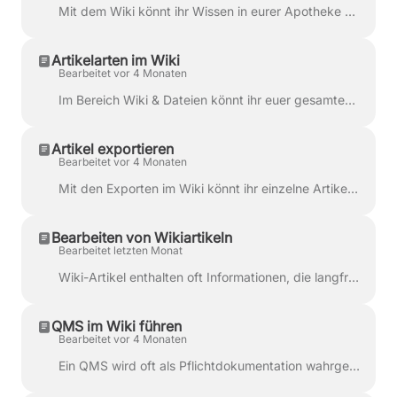
Mit dem Wiki könnt ihr Wissen in eurer Apotheke nicht nur als Datei ablegen, sondern auch als strukturierte Artikel festhalten. Das ist besonders ...
Artikelarten im Wiki
Bearbeitet vor 4 Monaten
Im Bereich Wiki & Dateien könnt ihr euer gesamtes Wissensmanagement in der Apotheke organisieren – von kurzen Notizen über Arbeitsanweisungen bis hin ...
Artikel exportieren
Bearbeitet vor 4 Monaten
Mit den Exporten im Wiki könnt ihr einzelne Artikel in unterschiedlichen Formaten herunterladen und außerhalb von apocollect weiterverwenden. Export...
Bearbeiten von Wikiartikeln
Bearbeitet letzten Monat
Wiki-Artikel enthalten oft Informationen, die langfristig gültig sind und im Alltag regelmäßig genutzt werden. Gleichzeitig ergeben sich immer wiede...
QMS im Wiki führen
Bearbeitet vor 4 Monaten
Ein QMS wird oft als Pflichtdokumentation wahrgenommen. Wirklich mühsam wird es aber vor allem dann, wenn Inhalte schwer zugänglich sind, selten aktua...