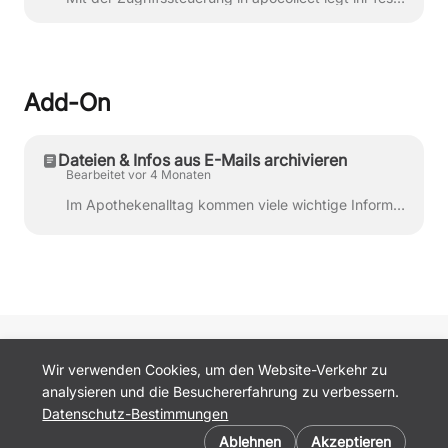
Add-On
Dateien & Infos aus E-Mails archivieren
Bearbeitet vor 4 Monaten
Im Apothekenalltag kommen viele wichtige Informationen per E-Mail an: Rechnungen und Angebote vom Großhandel Verträge und Vereinbarungen Rundschreiben...
apocollect.de
Wir verwenden Cookies, um den Website-Verkehr zu
AGB
analysieren und die Besuchererfahrung zu verbessern.
Datenschutz
Datenschutz-Bestimmungen
Kontakt
Cookie-Einstellungen
Impressum
Ablehnen
Akzeptieren