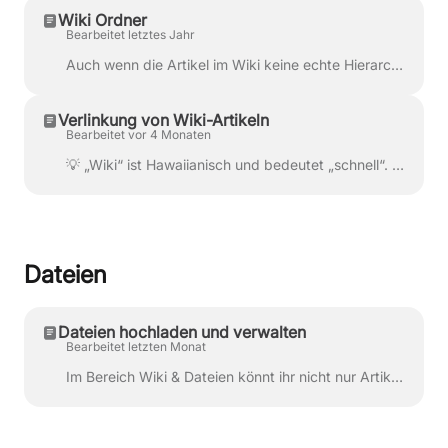
Wiki Ordner
Bearbeitet letztes Jahr
Auch wenn die Artikel im Wiki keine echte Hierarchie haben, schafft eine Sortierung in Ordner einen besseren Überblick. Es gibt bei apocollect bis zu ...
Verlinkung von Wiki-Artikeln
Bearbeitet vor 4 Monaten
💡 „Wiki“ ist Hawaiianisch und bedeutet „schnell“. Genau das merkt ihr auch im apocollect Wiki – nicht nur bei der Zusammenarbeit, sondern vor allem b...
Dateien
Dateien hochladen und verwalten
Bearbeitet letzten Monat
Im Bereich Wiki & Dateien könnt ihr nicht nur Artikel erstellen, sondern auch Dateien direkt hochladen und zentral verwalten . Das ist besonders pr...