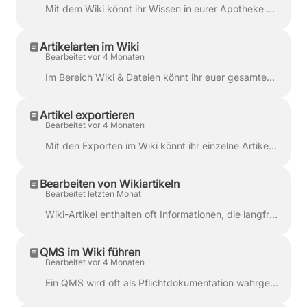
Mit dem Wiki könnt ihr Wissen in eurer Apotheke nicht nur als Datei ablegen, sondern auch als strukturierte Artikel festhalten. Das ist besonders ...
Artikelarten im Wiki
Bearbeitet vor 4 Monaten
Im Bereich Wiki & Dateien könnt ihr euer gesamtes Wissensmanagement in der Apotheke organisieren – von kurzen Notizen über Arbeitsanweisungen bis hin ...
Artikel exportieren
Bearbeitet vor 4 Monaten
Mit den Exporten im Wiki könnt ihr einzelne Artikel in unterschiedlichen Formaten herunterladen und außerhalb von apocollect weiterverwenden. Export...
Bearbeiten von Wikiartikeln
Bearbeitet letzten Monat
Wiki-Artikel enthalten oft Informationen, die langfristig gültig sind und im Alltag regelmäßig genutzt werden. Gleichzeitig ergeben sich immer wiede...
QMS im Wiki führen
Bearbeitet vor 4 Monaten
Ein QMS wird oft als Pflichtdokumentation wahrgenommen. Wirklich mühsam wird es aber vor allem dann, wenn Inhalte schwer zugänglich sind, selten aktua...