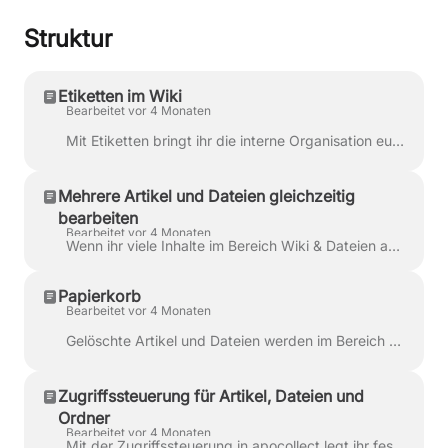
Struktur
Etiketten im Wiki
Bearbeitet vor 4 Monaten
Mit Etiketten bringt ihr die interne Organisation eurer Wiki-Artikel auf ein neues Level. Sie helfen euch dabei, zusammengehörige Inhalte thematisc...
Mehrere Artikel und Dateien gleichzeitig
bearbeiten
Bearbeitet vor 4 Monaten
Wenn ihr viele Inhalte im Bereich Wiki & Dateien auf einmal anpassen möchtet, könnt ihr dafür die Massenmodifikation nutzen. Das spart besonders d...
Papierkorb
Bearbeitet vor 4 Monaten
Gelöschte Artikel und Dateien werden im Bereich Wiki & Dateien nicht sofort endgültig entfernt, sondern zunächst in den Papierkorb verschoben. Dor...
Zugriffssteuerung für Artikel, Dateien und
Ordner
Bearbeitet vor 4 Monaten
Mit der Zugriffssteuerung in apocollect legt ihr fest, wer Inhalte sehen, bearbeiten und verwalten darf . Das gilt sowohl für Wiki-Artikel als au...