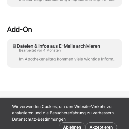
Add-On
Dateien & Infos aus E-Mails archivieren
Bearbeitet vor 4 Monaten
Im Apothekenalltag kommen viele wichtige Informationen per E-Mail an: Rechnungen und Angebote vom Großhandel Verträge und Vereinbarungen Rundschreiben...
apocollect.de
Wir verwenden Cookies, um den Website-Verkehr zu
AGB
analysieren und die Besuchererfahrung zu verbessern.
Datenschutz
Datenschutz-Bestimmungen
Kontakt
Cookie-Einstellungen
Impressum
Ablehnen
Akzeptieren