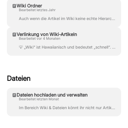
Wiki Ordner
Bearbeitet letztes Jahr
Auch wenn die Artikel im Wiki keine echte Hierarchie haben, schafft eine Sortierung in Ordner einen besseren Überblick. Es gibt bei apocollect bis zu ...
Verlinkung von Wiki-Artikeln
Bearbeitet vor 4 Monaten
💡 „Wiki“ ist Hawaiianisch und bedeutet „schnell“. Genau das merkt ihr auch im apocollect Wiki – nicht nur bei der Zusammenarbeit, sondern vor allem b...
Dateien
Dateien hochladen und verwalten
Bearbeitet letzten Monat
Im Bereich Wiki & Dateien könnt ihr nicht nur Artikel erstellen, sondern auch Dateien direkt hochladen und zentral verwalten . Das ist besonders pr...